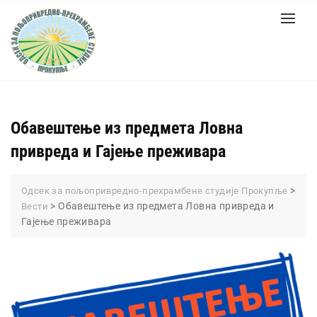
Обавештење из предмета Ловна
привреда и Гајење преживара
>
Oдсек за пољопривредно-прехрамбене студије Прокупље
>
Обавештење из предмета Ловна привреда и
Вести
Гајење преживара