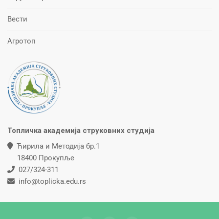
Вести
Агротоп
Топличка академија струковних студија
Ћирилa и Методијa бр.1
18400 Прокупље
027/324-311
info@toplicka.edu.rs