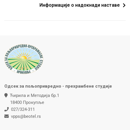
Информације о надокнади наставе
Одсек за пољопривредно - прехрамбене студије
Ћирилa и Методијa бр.1
18400 Прокупље
027/324-311
vpps@beotel.rs